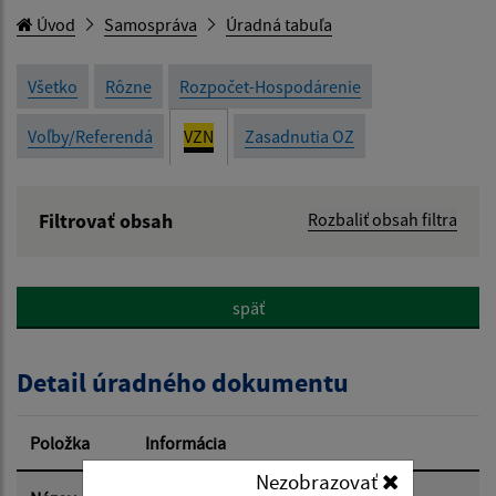
Úvod
Samospráva
Úradná tabuľa
Všetko
Rôzne
Rozpočet-Hospodárenie
Voľby/Referendá
VZN
Zasadnutia OZ
Filtrovať obsah
Rozbaliť obsah filtra
Názov:
späť
Popis:
Detail úradného dokumentu
Dátum zverejnenia od:
Položka
Informácia
Dátum zverejnenia do:
Nezobrazovať