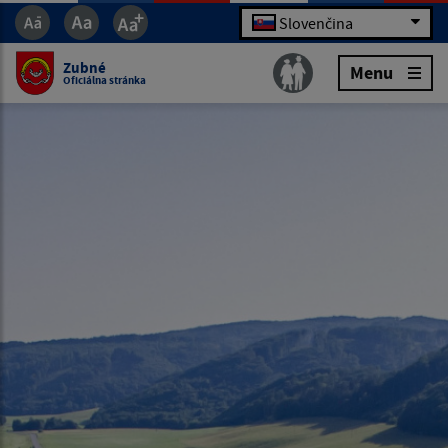
Slovenčina
Zubné
Menu
Oficiálna stránka