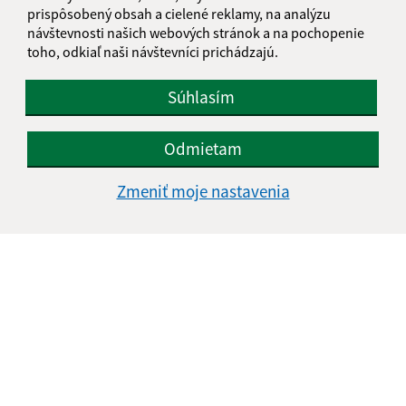
prispôsobený obsah a cielené reklamy, na analýzu
návštevnosti našich webových stránok a na pochopenie
toho, odkiaľ naši návštevníci prichádzajú.
Súhlasím
Odmietam
Zmeniť moje nastavenia
Informácie o stránke:
Vyhlásenie o prístupnosti
Autorské práva
Ochrana osobných údajov