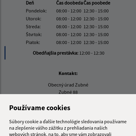
Deň
Čas doobeda
Čas poobede
Pondelok:
08:00 - 12:00
12:30 - 15:00
Utorok:
08:00 - 12:00
12:30 - 15:00
Streda:
08:00 - 12:00
12:30 - 15:00
Štvrtok:
08:00 - 12:00
12:30 - 15:00
Piatok:
08:00 - 12:00
12:30 - 15:00
Obedňajšia prestávka:
12:00 - 12:30
Kontakt:
Obecný úrad Zubné
Zubné 88
067 33 Papín
Používame cookies
info@obeczubne.sk
+421 948 766 708
Súbory cookie a ďalšie technológie sledovania používame
na zlepšenie vášho zážitku z prehliadania našich
IČO: 00323861
webových stránok, na to, aby sme vám zobrazovali