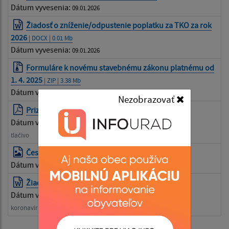
Dátum vyvesenia:
09.01.2026
Žiadosť o zníženie/odpustenie poplatku za TKO za rok
2026
| DOCX | 0.01 Mb
Dátum vyvesenia:
09.01.2026
Formuláre k novému stavebnému zákonu platnému od
1. 4. 2025
| ZIP | 3.38 Mb
Dátum vyvesenia:
10.04.2025
Nezobrazovať
Priznanie k dani z nehnueľnosti
| PDF | 2.21 Mb
Dátum vyvesenia:
09.01.2025
tlačivo
Čestné vyhlásenie k žiadosti
| JPG | 0.1 Mb
Dátum vyvesenia:
26.03.2020
Žiadosť o ošetrovné
| DOC | 0.11 Mb
Dátum vyvesenia:
16.03.2020
koronavírus