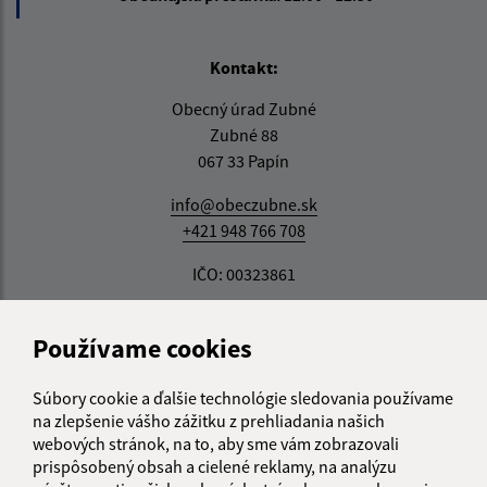
Kontakt:
Obecný úrad Zubné
Zubné 88
067 33 Papín
info@obeczubne.sk
+421 948 766 708
IČO: 00323861
Používame cookies
Súbory cookie a ďalšie technológie sledovania používame
na zlepšenie vášho zážitku z prehliadania našich
webových stránok, na to, aby sme vám zobrazovali
prispôsobený obsah a cielené reklamy, na analýzu