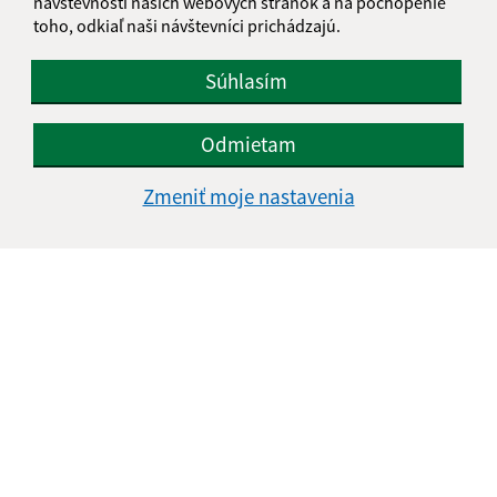
návštevnosti našich webových stránok a na pochopenie
toho, odkiaľ naši návštevníci prichádzajú.
Súhlasím
Odmietam
Zmeniť moje nastavenia
Informácie o stránke:
Vyhlásenie o prístupnosti
Autorské práva
Ochrana osobných údajov
Navigácia:
Vytlačiť aktuálnu stránku
Mapa stránok
Cookies
Rýchle odkazy: