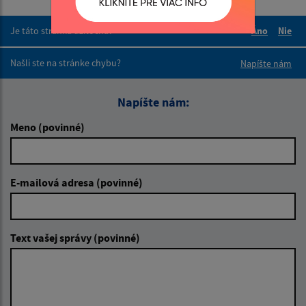
Je táto stránka užitočná?
Áno
Nie
Boli tieto 
Boli 
Našli ste na stránke chybu?
Napíšte nám
Napíšte nám:
Meno (povinné)
E-mailová adresa (povinné)
Text vašej správy (povinné)