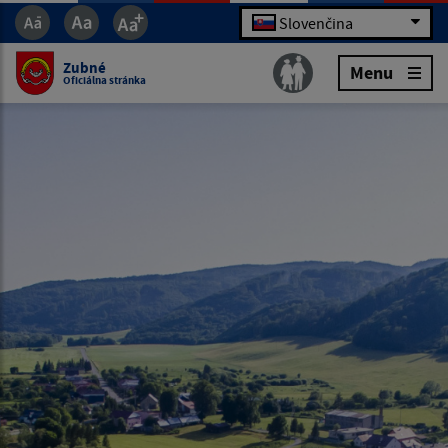
Slovenčina
Zubné
Menu
Oficiálna stránka