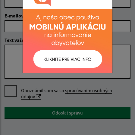
E-mailová adresa (povinné)
Text vašej správy (povinné)
Oboznámil som sa so
spracúvaním osobných
údajov
Google reCaptcha Response
Odoslať správu