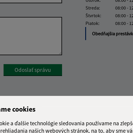
Streda:
08:00 - 1
Štvrtok:
08:00 - 1
Piatok:
08:00 - 1
Obedňajšia prestáv
Google reCaptcha Response
Odoslať správu
ame cookies
okie a ďalšie technológie sledovania používame na zlepš
 prehliadania našich webových stránok, na to, aby sme v