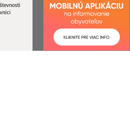
števnosti
vníci
ované:
Správca obsahu:
22:08 hod.
Správca obsahu je Obec Zubné.
Vytvorené v súlade s
Jednotným
dizajn manuálom elektronických
služieb.