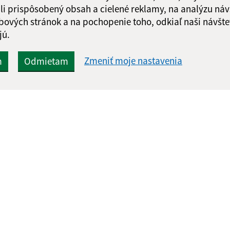
li prispôsobený obsah a cielené reklamy, na analýzu náv
bových stránok a na pochopenie toho, odkiaľ naši návšte
jú.
Zmeniť moje nastavenia
m
Odmietam
Rýchle odkazy:
Aktualiz
nku
Aktuality
07.08.2026 
História
RSS
Fotogaléria
Školstvo