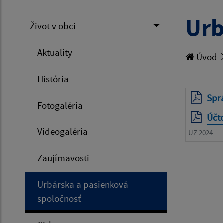
Urb
Život v obci
Aktuality
Úvod
História
Spr
Fotogaléria
Účto
Videogaléria
UZ 2024
Zaujímavosti
Urbárska a pasienková
spoločnosť