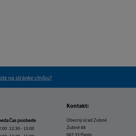
 ste na stránke chybu?
vás užitočné?
e pre vás užitočné?
Kontakt:
Obecný úrad Zubné
beda
Čas poobede
Zubné 88
2:00
12:30 - 15:00
067 33 Papín
2:00
12:30 - 15:00