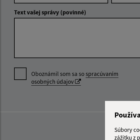
Text vašej správy (povinné)
Oboznámil som sa so
spracúvaním
osobných údajov
Použív
Súbory co
zážitku z