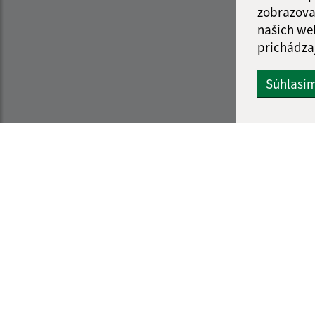
zobrazova
našich we
prichádza
Súhlasí
Informácie o stránke:
Navigácia:
Vyhlásenie o prístupnosti
Vytlačiť aktuálnu strá
Autorské práva
Mapa stránok
Ochrana osobných údajov
Cookies