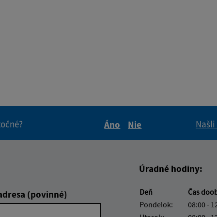
itočné?
Našli
Áno
Nie
Boli tieto informácie pre 
Boli tieto informáci
Úradné hodiny:
Deň
Čas doo
adresa (povinné)
Pondelok:
08:00 - 1
Utorok:
08:00 - 1