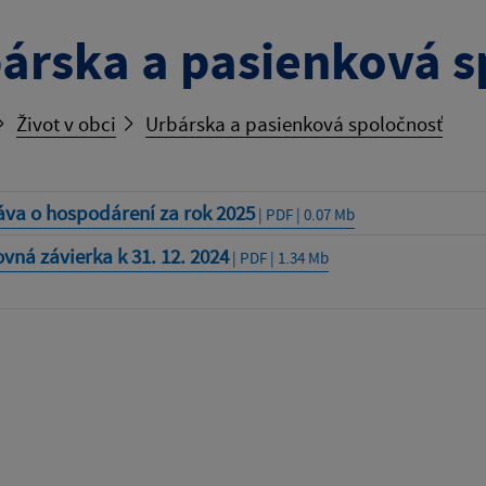
árska a pasienková s
Život v obci
Urbárska a pasienková spoločnosť
áva o hospodárení za rok 2025
| PDF | 0.07 Mb
vná závierka k 31. 12. 2024
| PDF | 1.34 Mb