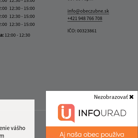
2:00
12:30 - 15:00
info@obeczubne.sk
2:00
12:30 - 15:00
+421 948 766 708
2:00
12:30 - 15:00
IČO: 00323861
ka:
12:00 - 12:30
Nezobrazovať
enie vášho
ám