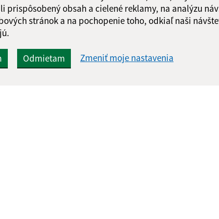
li prispôsobený obsah a cielené reklamy, na analýzu náv
bových stránok a na pochopenie toho, odkiaľ naši návšte
jú.
Zmeniť moje nastavenia
m
Odmietam
Rýchle odkazy:
Aktualiz
nku
Aktuality
07.08.2026 
História
RSS
Fotogaléria
Školstvo