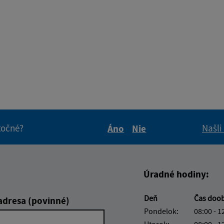
itočné?
Našli
Áno
Nie
Boli tieto informácie pre 
Boli tieto informáci
Úradné hodiny:
Deň
Čas doo
adresa (povinné)
Pondelok:
08:00 - 1
Utorok:
08:00 - 1