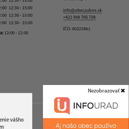
2:00
12:30 - 15:00
info@obeczubne.sk
2:00
12:30 - 15:00
+421 948 766 708
2:00
12:30 - 15:00
IČO: 00323861
ka:
12:00 - 12:30
Nezobrazovať
enie vášho
ám