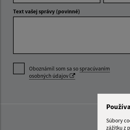
Text vašej správy (povinné)
Oboznámil som sa so
spracúvaním
osobných údajov
Použív
Súbory co
zážitku z