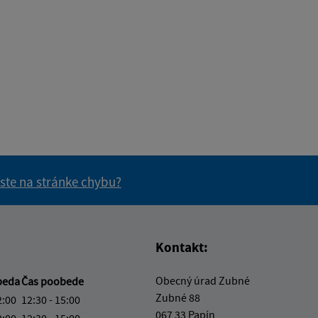
 ste na stránke chybu?
vás užitočné?
e pre vás užitočné?
Kontakt:
Obecný úrad Zubné
beda
Čas poobede
Zubné 88
2:00
12:30 - 15:00
067 33 Papín
2:00
12:30 - 15:00