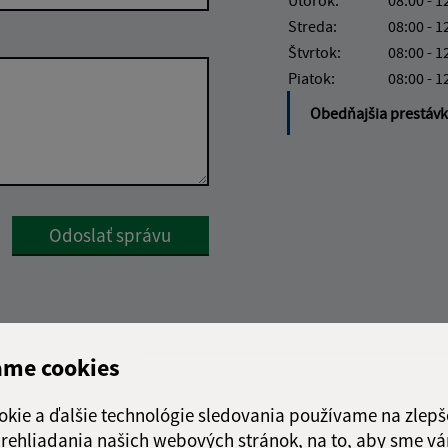
Streda:
08:00 - 1
Štvrtok:
08:00 - 1
Piatok:
08:00 - 1
Obedňajšia prestáv
Google reCaptcha Response
Odoslať správu
ame cookies
okie a ďalšie technológie sledovania používame na zlepš
 prehliadania našich webových stránok, na to, aby sme v