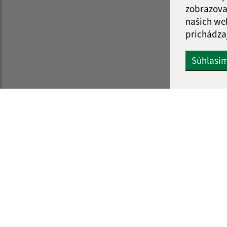
zobrazova
našich we
prichádza
Súhlasí
Informácie o stránke:
Navigácia:
Vyhlásenie o prístupnosti
Vytlačiť aktuálnu strá
Autorské práva
Mapa stránok
Ochrana osobných údajov
Cookies