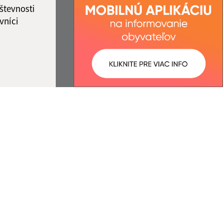
števnosti
vníci
ované:
Správca obsahu:
11:16 hod.
Správca obsahu je Obec Zubné.
Vytvorené v súlade s
Jednotným
dizajn manuálom elektronických
služieb.