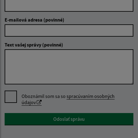
E-mailová adresa (povinné)
Text vašej správy (povinné)
Oboznámil som sa so
spracúvaním osobných
údajov
Google reCaptcha Response
Odoslať správu