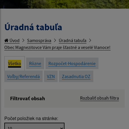
Úradná tabuľa
Úvod
Samospráva
Úradná tabuľa
Obec Magnezitovce Vám praje šťastné a veselé Vianoce!
Všetko
Rôzne
Rozpočet-Hospodárenie
Voľby/Referendá
VZN
Zasadnutia OZ
Filtrovať obsah
Rozbaliť obsah filtra
Názov:
Počet položiek na stránke:
Popis: