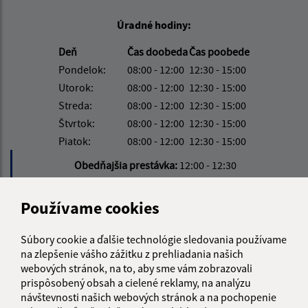
Úradné hodiny:
Deň
Čas doobeda
Čas poobede
Pondelok:
08:00 - 12:00
12:30 - 15:00
Utorok:
08:00 - 12:00
12:30 - 15:00
Streda:
08:00 - 12:00
12:30 - 15:00
Štvrtok:
08:00 - 12:00
12:30 - 15:00
Piatok:
08:00 - 12:00
12:30 - 15:00
Obedňajšia prestávka:
12:00 - 12:30
Používame cookies
Kontakt:
Obecný úrad Zubné
Súbory cookie a ďalšie technológie sledovania používame
na zlepšenie vášho zážitku z prehliadania našich
Zubné 88
webových stránok, na to, aby sme vám zobrazovali
067 33 Papín
prispôsobený obsah a cielené reklamy, na analýzu
návštevnosti našich webových stránok a na pochopenie
info@obeczubne.sk