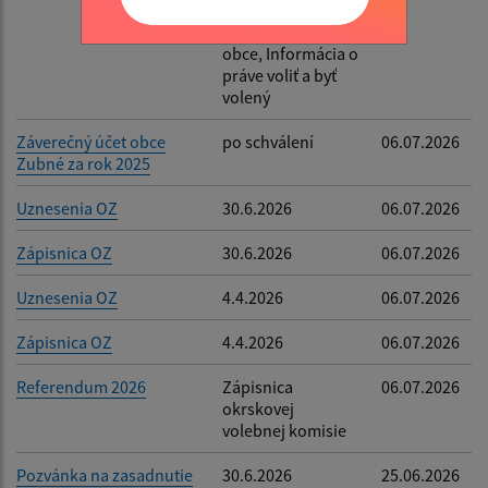
pracovného
úväzku starostu
obce, Informácia o
práve voliť a byť
volený
Záverečný účet obce
po schválení
06.07.2026
Zubné za rok 2025
Uznesenia OZ
30.6.2026
06.07.2026
Zápisnica OZ
30.6.2026
06.07.2026
Uznesenia OZ
4.4.2026
06.07.2026
Zápisnica OZ
4.4.2026
06.07.2026
Referendum 2026
Zápisnica
06.07.2026
okrskovej
volebnej komisie
Pozvánka na zasadnutie
30.6.2026
25.06.2026