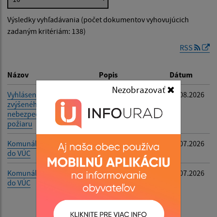
Výsledky vyhľadávania (počet dokumentov vyhovujúcich
Dátum zverejnenia od:
zadaným kritériám: 138)
RSS
Dátum zverejnenia do:
Názov
Popis
Dátum
Nezobrazovať
Vyhlásenie času
Vyhlásenie času
04.08.2026
zvýšeného
zvýšeného
Filtrovať
Reset
nebezpečenstva vzniku
nebezpečenstva
požiaru
vzniku požiaru
Komunálne voľby a voľby
Preberanie
23.07.2026
do VÚC
doručených listín
Komunálne voľby a voľby
Oznámenie o
21.07.2026
do VÚC
utvorení
volebného
obvodu, určení
počtu poslancov a