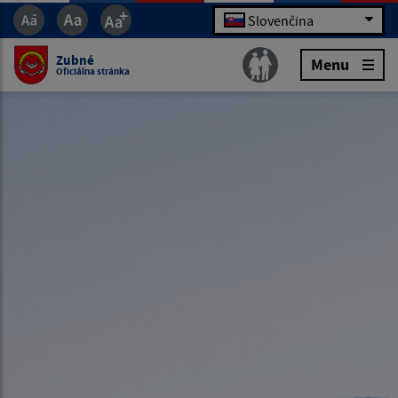
Slovenčina
Zubné
Menu
Oficiálna stránka