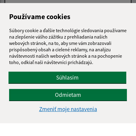
Text vašej správy (povinné)
Používame cookies
Súbory cookie a ďalšie technológie sledovania používame
na zlepšenie vášho zážitku z prehliadania našich
webových stránok, na to, aby sme vám zobrazovali
prispôsobený obsah a cielené reklamy, na analýzu
návštevnosti našich webových stránok a na pochopenie
toho, odkiaľ naši návštevníci prichádzajú.
Oboznámil som sa so
spracúvaním osobných
údajov
Súhlasím
Google reCaptcha Response
Odoslať správu
Odmietam
Zmeniť moje nastavenia
Úradné hodiny:
Deň
Čas doobeda
Čas poobede