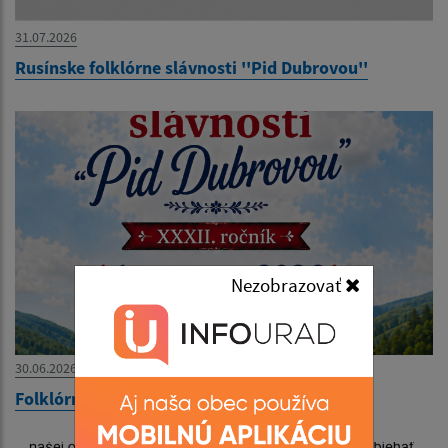
31.07.2026
Rusínske folklórne slávnosti ''Pid Dubrovou''
Nezobrazovať
30.06.2026
Folklórne slávnosti ''Pid Dubrovou''