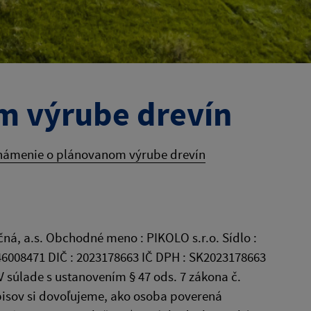
m výrube drevín
ámenie o plánovanom výrube drevín
, a.s. Obchodné meno : PIKOLO s.r.o. Sídlo :
: 46008471 DIČ : 2023178663 IČ DPH : SK2023178663
súlade s ustanovením § 47 ods. 7 zákona č.
dpisov si dovoľujeme, ako osoba poverená