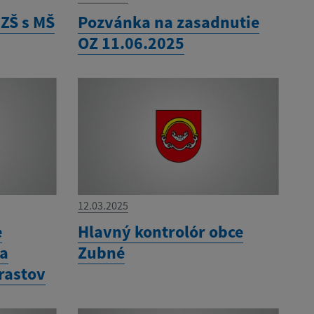
 ZŠ s MŠ
Pozvánka na zasadnutie
OZ 11.06.2025
12.03.2025
e
Hlavný kontrolór obce
ia
Zubné
rastov