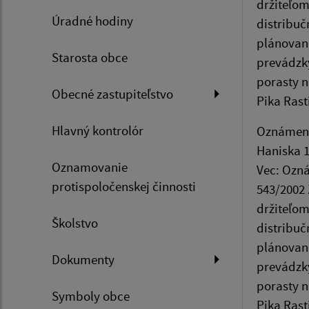
držiteľom
Úradné hodiny
distribuč
plánované
Starosta obce
prevádzky
porasty n
Obecné zastupiteľstvo
Pika Rast
Hlavný kontrolór
Oznámenia
Haniska 1
Oznamovanie
Vec: Ozná
protispoločenskej činnosti
543/2002 
držiteľom
Školstvo
distribuč
plánované
Dokumenty
prevádzky
porasty n
Symboly obce
Pika Rast