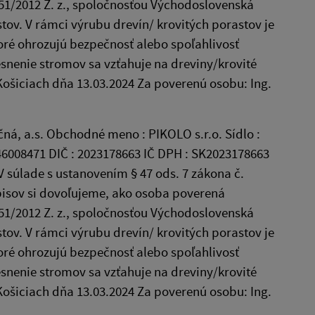
251/2012 Z. z., spoločnosťou Východoslovenská
tov. V rámci výrubu drevín/ krovitých porastov je
oré ohrozujú bezpečnosť alebo spoľahlivosť
snenie stromov sa vzťahuje na dreviny/krovité
Košiciach dňa 13.03.2024 Za poverenú osobu: Ing.
, a.s. Obchodné meno : PIKOLO s.r.o. Sídlo :
: 46008471 DIČ : 2023178663 IČ DPH : SK2023178663
súlade s ustanovením § 47 ods. 7 zákona č.
dpisov si dovoľujeme, ako osoba poverená
251/2012 Z. z., spoločnosťou Východoslovenská
tov. V rámci výrubu drevín/ krovitých porastov je
oré ohrozujú bezpečnosť alebo spoľahlivosť
snenie stromov sa vzťahuje na dreviny/krovité
Košiciach dňa 13.03.2024 Za poverenú osobu: Ing.