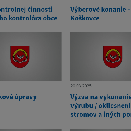
ntrolnej činnosti
Výberové konanie -
ho kontrolóra obce
Koškovce
20.03.2025
ové úpravy
Výzva na vykonani
výrubu / okliesnen
stromov a iných po