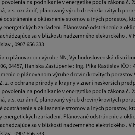
 povolenia na podnikanie v energetike podľa zákona č. 
ná, a.s. oznámiť, plánovaný výrub drevín/krovitých poras
 odstránenie a okliesnenie stromov a iných porastov, kt
 energetických zariadení. Plánované odstránenie a oklie
achádzajúce sa v blízkosti nadzemného elektrického . V 
islav , 0907 656 333
 o plánovanom výrube NN, Východoslovenská distribučná
06, 04457, Haniska Zastúpenie : Ing. Pika Rastislav IČO 
menie o plánovanom výrube drevín/krovitých porastov V 
Z. z. o ochrane prírody a krajiny v znení neskorších pre
 povolenia na podnikanie v energetike podľa zákona č. 
ná, a.s. oznámiť, plánovaný výrub drevín/krovitých poras
 odstránenie a okliesnenie stromov a iných porastov, kt
 energetických zariadení. Plánované odstránenie a oklie
achádzajúce sa v blízkosti nadzemného elektrického . V 
islav , 0907 656 333