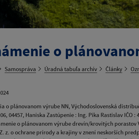
ámenie o plánovano
Samospráva
Úradná tabuľa archív
Články
Ozn
2024
 o plánovanom výrube NN, Východoslovenská distribučná
06, 04457, Haniska Zastúpenie : Ing. Pika Rastislav IČO 
menie o plánovanom výrube drevín/krovitých porastov V 
Z. z. o ochrane prírody a krajiny v znení neskorších pre