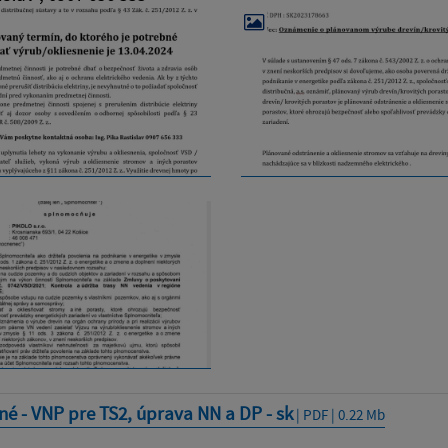
é - VNP pre TS2, úprava NN a DP - sk
| PDF | 0.22 Mb